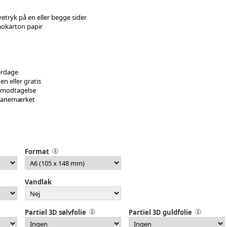
etryk på en eller begge sider
okarton papir
erdage
den eller gratis
r modtagelse
Svanemærket
Format
Vandlak
Partiel 3D sølvfolie
Partiel 3D guldfolie