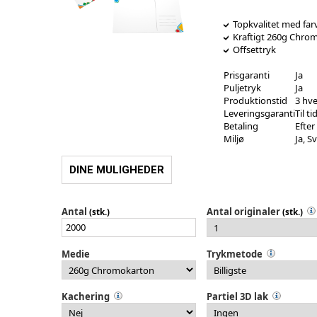
Topkvalitet med farv
Kraftigt 260g Chrom
Offsettryk
Prisgaranti
Ja
Puljetryk
Ja
Produktionstid
3 hv
Leveringsgaranti
Til ti
Betaling
Efte
Miljø
Ja, 
DINE MULIGHEDER
Antal
Antal originaler
(stk.)
(stk.)
Medie
Trykmetode
Kachering
Partiel 3D lak