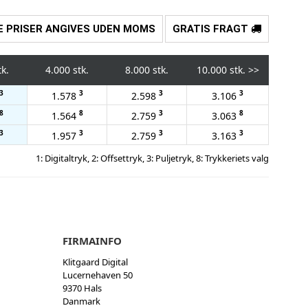
E PRISER ANGIVES UDEN MOMS
GRATIS FRAGT
tk.
4.000 stk.
8.000 stk.
10.000 stk.
>>
3
3
3
3
1.578
2.598
3.106
8
8
3
8
1.564
2.759
3.063
3
3
3
3
1.957
2.759
3.163
1: Digitaltryk, 2: Offsettryk, 3: Puljetryk, 8: Trykkeriets valg
FIRMAINFO
Klitgaard Digital
Lucernehaven 50
9370 Hals
Danmark