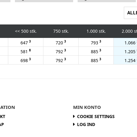
ALL
<<
500 stk.
750 stk.
1.000 stk.
2.000 s
3
3
3
647
720
793
1.066
8
3
3
581
792
885
1.205
3
3
3
698
792
885
1.254
ATION
MIN KONTO
KT
COOKIE SETTINGS
AP
LOG IND